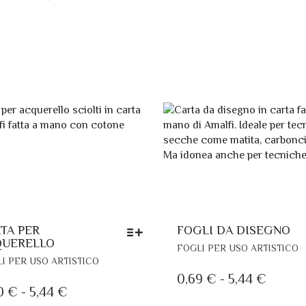
PIÙ
E
DI
A
VARIANTI.
S
PREZZO:
133
LE
N
DA
OPZIONI
P
POSSONO
D
15,90 €
ESSERE
P
A
SCELTE
58,60 €
NELLA
PAGINA
DEL
PRODOTTO
TA PER
FOGLI DA DISEGNO
QUERELLO
Q
FOGLI PER USO ARTISTICO
QUESTO
P
I PER USO ARTISTICO
PRODOTTO
H
FASCI
0,69
€
-
5,44
€
HA
P
FASCIA
0
€
-
5,44
€
DI
PIÙ
V