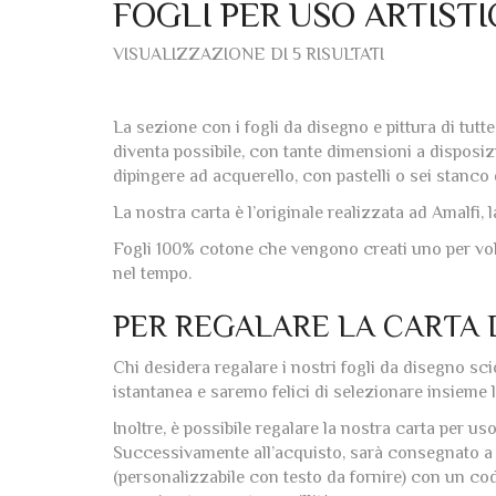
FOGLI PER USO ARTIST
ORDINA
VISUALIZZAZIONE DI 5 RISULTATI
IN
BASE
AL
PIÙ
La sezione con i fogli da disegno e pittura di tut
RECENTE
diventa possibile, con tante dimensioni a disposizi
dipingere ad acquerello, con pastelli o sei stanco d
La nostra carta è l’originale realizzata ad Amalfi,
Fogli 100% cotone che vengono creati uno per volta
nel tempo.
PER REGALARE LA CARTA 
Chi desidera regalare i nostri fogli da disegno sci
istantanea e saremo felici di selezionare insieme l
Inoltre, è possibile regalare la nostra carta per us
Successivamente all’acquisto, sarà consegnato a ca
(personalizzabile con testo da fornire) con un cod