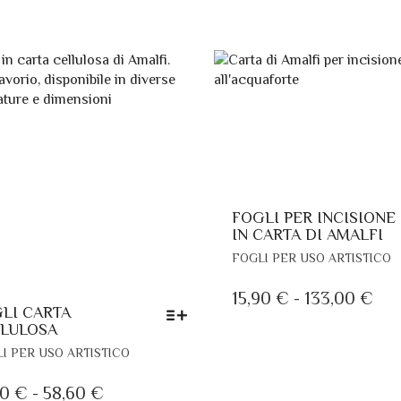
FOGLI PER INCISIONE
IN CARTA DI AMALFI
Q
FOGLI PER USO ARTISTICO
P
H
FA
15,90
€
-
133,00
€
P
LI CARTA
DI
LULOSA
V
PR
QUESTO
L
I PER USO ARTISTICO
PRODOTTO
DA
O
HA
P
FASCIA
90
€
-
58,60
€
15,