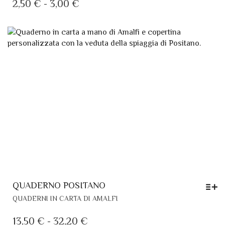
HA
FASCIA
2,50
€
-
3,00
€
PIÙ
DI
VARIANTI.
PREZZO:
LE
DA
OPZIONI
POSSONO
2,50 €
ESSERE
A
SCELTE
3,00 €
NELLA
PAGINA
DEL
PRODOTTO
QUADERNO POSITANO
QUESTO
QUADERNI IN CARTA DI AMALFI
PRODOTTO
HA
FASCIA
13,50
€
-
32,20
€