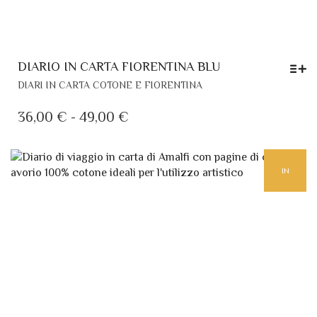
DIARIO IN CARTA FIORENTINA BLU
QUESTO
DIARI IN CARTA COTONE E FIORENTINA
PRODOTTO
HA
FASCIA
36,00
€
-
49,00
€
PIÙ
DI
VARIANTI.
PREZZO:
LE
IN
DA
OPZIONI
POSSONO
36,00 €
ESSERE
A
EVIDENZA
SCELTE
49,00 €
NELLA
PAGINA
DEL
PRODOTTO