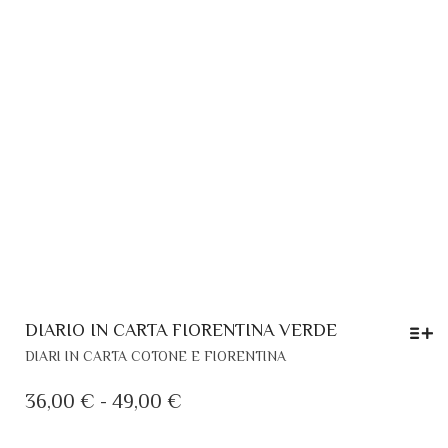
NELLA
PAGINA
DEL
PRODOTT
DIARIO IN CARTA FIORENTINA VERDE
QUESTO
DIARI IN CARTA COTONE E FIORENTINA
PRODOTTO
HA
FASCIA
36,00
€
-
49,00
€
PIÙ
DI
VARIANTI.