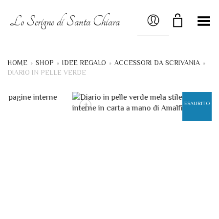
MY ACCOUNT
Lo Scrigno di Santa Chiara
Menú
HOME
»
SHOP
»
IDEE REGALO
»
ACCESSORI DA SCRIVANIA
»
DIARIO IN PELLE VERDE
+
ESAURITO