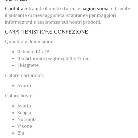
da fornire) con un codice segreto che consentirà di
acquistare sul nostro negozio online il modello desiderato
in totale spensieratezza e tranquillità.
SERVIZI
Contattaci
tramite il nostro form, le
pagine social
o tramite
il pulsante di messaggistica istantanea per maggiori
informazioni e assistenza sui nostri prodotti.
CARATTERISTICHE CONFEZIONE
Quantità e dimensioni:
10 buste 12 x 18
10 cartoncini pieghevoli 11 x 17 cm.
1 Magnete
Colore cartoncini:
Avorio
Colore buste:
Avorio