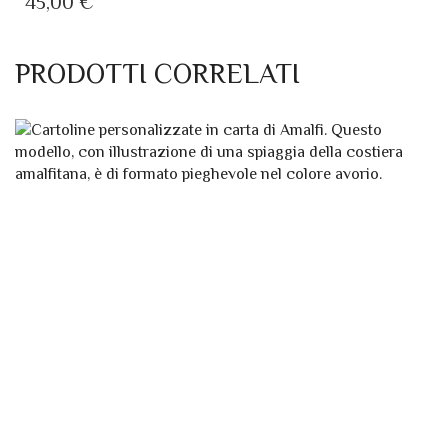
CONFEZIONE REGALO QUADERNO LUXURY
QUESTO
,
IDEE REGALO
REGALI IN CARTA DI AMALFI
PRODOTTO
HA
45,00
€
PIÙ
VARIANTI.
LE
PRODOTTI CORRELATI
OPZIONI
POSSONO
ESSERE
SCELTE
NELLA
PAGINA
DEL
PRODOTTO