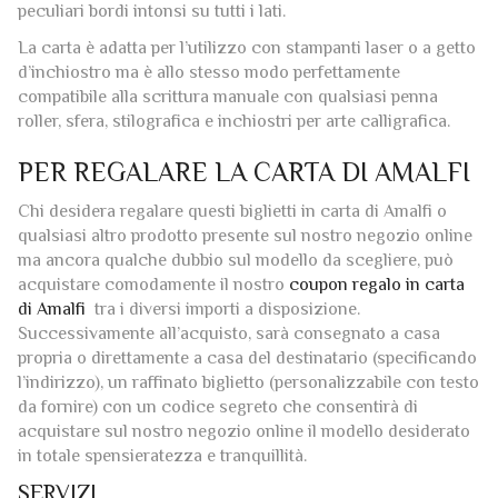
Ogni foglio ed ogni busta che compone questa confezione
viene creato singolarmente in modo del tutto artigianale
seguendo i tradizionali processi di produzione e presenta i
peculiari bordi intonsi su tutti i lati.
La carta è adatta per l’utilizzo con stampanti laser o a getto
d’inchiostro ma è allo stesso modo perfettamente
compatibile alla scrittura manuale con qualsiasi penna
roller, sfera, stilografica e inchiostri per arte calligrafica.
PER REGALARE LA CARTA DI AMALFI
Chi desidera regalare questi biglietti in carta di Amalfi o
qualsiasi altro prodotto presente sul nostro negozio online
ma ancora qualche dubbio sul modello da scegliere, può
acquistare comodamente il nostro
coupon regalo in carta
di Amalfi
tra i diversi importi a disposizione.
Successivamente all’acquisto, sarà consegnato a casa
propria o direttamente a casa del destinatario (specificando
l’indirizzo), un raffinato biglietto (personalizzabile con testo