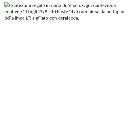
PRODOTTO
HA
FASCIA
2,50
€
-
3,00
€
PIÙ
DI
VARIANTI.
PREZZO:
LE
DA
OPZIONI
POSSONO
2,50 €
ESSERE
A
SCELTE
3,00 €
NELLA
PAGINA
DEL
PRODOTTO