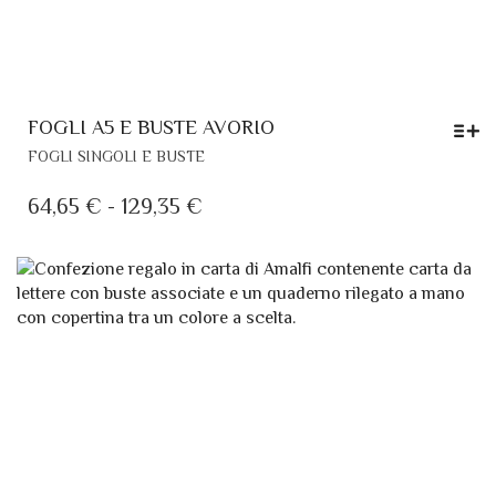
FOGLI A5 E BUSTE AVORIO
QUESTO
FOGLI SINGOLI E BUSTE
PRODOTTO
HA
FASCIA
64,65
€
-
129,35
€
PIÙ
DI
VARIANTI.
PREZZO:
LE
DA
OPZIONI
POSSONO
64,65 €
ESSERE
A
SCELTE
129,35 €
NELLA