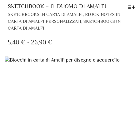
SKETCHBOOK – IL DUOMO DI AMALFI
QU
,
SKETCHBOOKS IN CARTA DI AMALFI
BLOCK NOTES IN
PR
,
CARTA DI AMALFI PERSONALIZZATI
SKETCHBOOKS IN
HA
CARTA DI AMALFI
PIÙ
VAR
FASCIA
5,40
€
-
26,90
€
LE
DI
OP
PREZZO:
PO
DA
ES
SC
5,40 €
NE
A
PA
26,90 €
DE
PR