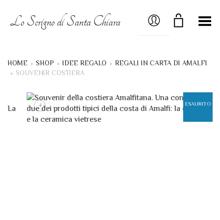
MY ACCOUNT
Lo Scrigno di Santa Chiara
Menú
HOME
»
SHOP
»
IDEE REGALO
»
REGALI IN CARTA DI AMALFI
»
SOUVENIR COSTIERA
+
ESAURITO