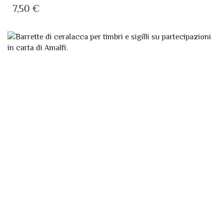
7,50
€