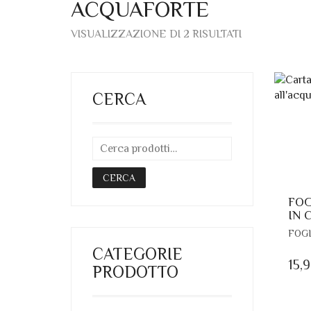
ACQUAFORTE
ORDINA
VISUALIZZAZIONE DI 2 RISULTATI
IN
BASE
AL
PIÙ
RECENTE
CERCA
CERCA
FOG
IN 
FOGL
CATEGORIE
15,
PRODOTTO