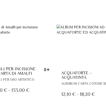
LI PER INCISIONE
ACQUAFORTE –
CARTA DI AMALFI
ACQUATINTA
QUESTO
I PER USO ARTISTICO
PRODOTTO
ALBUM IN CARTA COTONE 1
HA
FASCIA
90
€
-
133,00
€
FASC
PIÙ
12,10
€
-
18,20
€
DI
VARIANTI.
DI
PREZZO:
LE