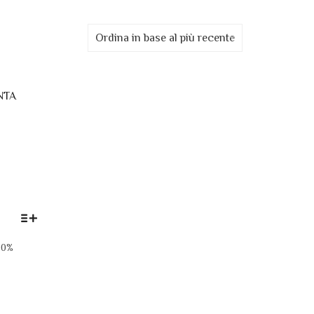
Ordina in base al più recente
QUESTO
00%
PRODOTTO
HA
IA
PIÙ
VARIANTI.