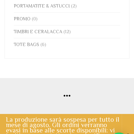
PORTAMATITE & ASTUCCI
(2)
PROMO
(0)
TIMBRI E CERALACCA
(12)
TOTE BAGS
(6)
La produzione sarà sospesa per tutto il
mese di agosto. Gli ordini verranno
© Copyright 2020 | Lo Scrigno di Santa Chiara | powered by
evasi in base alle scorte disponibili: vi