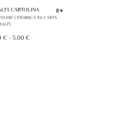
LFI CARTOLINA
QUESTO
OLINE CERAMICA SU CARTA
PRODOTTO
MALFI
HA
PIÙ
FASCIA
0
€
-
3,00
€
VARIANTI.
DI
LE
PREZZO:
OPZIONI
DA
POSSONO
ESSERE
2,50 €
SCELTE
A
NELLA
3,00 €
PAGINA
DEL
PRODOTTO