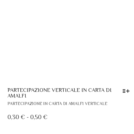
PARTECIPAZIONE VERTICALE IN CARTA DI
AMALFI
QUESTO
PARTECIPAZIONE IN CARTA DI AMALFI VERTICALE
PRODOTTO
HA
FASCIA
0,30
€
-
0,50
€
PIÙ
DI
VARIANTI.
PREZZO: