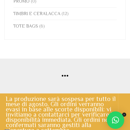
PROMO
(0)
TIMBRI E CERALACCA
(12)
TOTE BAGS
(6)
La produzione sarà sospesa per tutto il
mese di agosto. Gli ordini verranno
© Copyright 2020 | Lo Scrigno di Santa Chiara | powered by
evasi in base alle scorte disponibili: vi
invitiamo a contattarci per verificare la
Cerberus Informatica
disponibilità immediata. Gli ordini non
confermati saranno gestiti alla