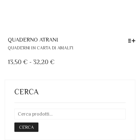
QUADERNO ATRANI
QUESTO
QUADERNI IN CARTA DI AMALFI
PRODOTTO
HA
FASCIA
13,50
€
-
32,20
€
PIÙ
DI
VARIANTI.
PREZZO:
LE
DA
OPZIONI
CERCA
POSSONO
13,50 €
ESSERE
A
SCELTE
32,20 €
NELLA
PAGINA
CERCA
DEL
PRODOTTO