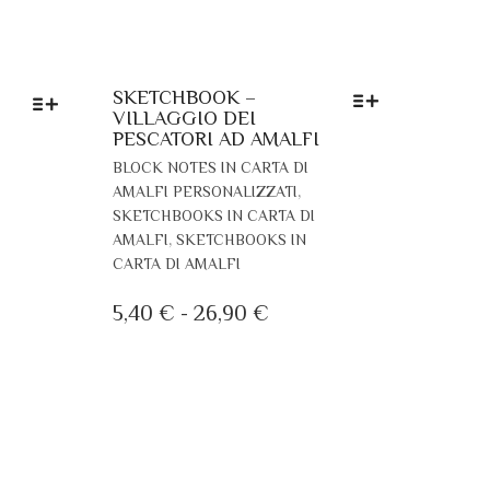
SKETCHBOOK –
VILLAGGIO DEI
PESCATORI AD AMALFI
QUESTO
QUESTO
BLOCK NOTES IN CARTA DI
PRODOTTO
PRODOTTO
,
AMALFI PERSONALIZZATI
HA
HA
SKETCHBOOKS IN CARTA DI
PIÙ
PIÙ
,
AMALFI
SKETCHBOOKS IN
VARIANTI.
VARIANTI.
CARTA DI AMALFI
LE
LE
OPZIONI
OPZIONI
FASCIA
5,40
€
-
26,90
€
IA
POSSONO
POSSONO
DI
ESSERE
ESSERE
PREZZO:
ZO:
SCELTE
SCELTE
DA
NELLA
NELLA
PAGINA
PAGINA
5,40 €
 €
DEL
DEL
A
PRODOTTO
PRODOTTO