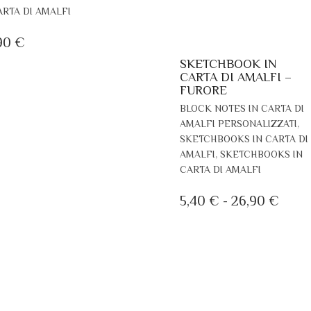
PRODOTTO
ARTA DI AMALFI
HA
PIÙ
90
€
VARIANTI.
SKETCHBOOK IN
LE
CARTA DI AMALFI –
OPZIONI
FURORE
POSSONO
BLOCK NOTES IN CARTA DI
ESSERE
,
AMALFI PERSONALIZZATI
SCELTE
SKETCHBOOKS IN CARTA DI
NELLA
,
AMALFI
SKETCHBOOKS IN
PAGINA
CARTA DI AMALFI
DEL
PRODOTTO
FASC
5,40
€
-
26,90
€
DI
PREZ
DA
5,40
A