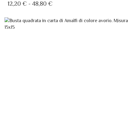
PREZZO:
LE
DA
OPZIONI
POSSONO
12,20 €
ESSERE
A
SCELTE
48,80 €
NELLA
PAGINA
DEL
PRODOTTO