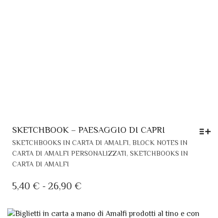
SKETCHBOOK – PAESAGGIO DI CAPRI
QU
,
SKETCHBOOKS IN CARTA DI AMALFI
BLOCK NOTES IN
PR
,
CARTA DI AMALFI PERSONALIZZATI
SKETCHBOOKS IN
HA
CARTA DI AMALFI
PIÙ
VAR
FASCIA
5,40
€
-
26,90
€
LE
DI
OP
PREZZO:
PO
DA
ES
SC
5,40 €