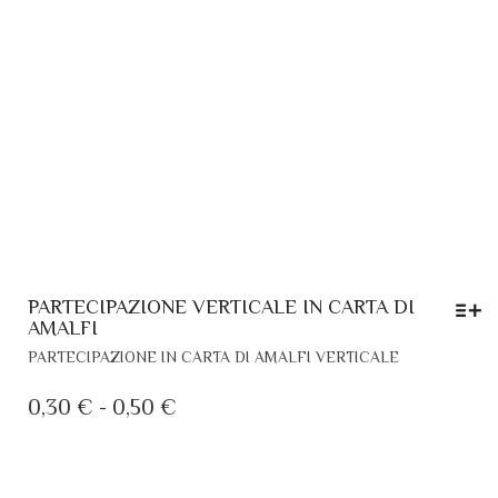
PARTECIPAZIONE VERTICALE IN CARTA DI
AMALFI
QUESTO
PARTECIPAZIONE IN CARTA DI AMALFI VERTICALE
PRODOTTO
HA
FASCIA
0,30
€
-
0,50
€
PIÙ
DI
VARIANTI.
PREZZO:
LE
DA
OPZIONI
PARTECIPAZIONE VERTICALE IN CARTA DI
POSSONO
0,30 €
AMALFI – PIEGHEVOLE
ESSERE