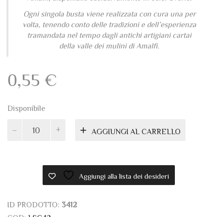
volta, tenendo conto delle tradizioni e dell’esperienza
tramandata nel tempo dagli antichi artigiani cartai
della valle dei mulini di Amalfi.
0,55
€
Disponibile
Busta
AGGIUNGI AL CARRELLO
classica
Amalfi
DL
avorio
Aggiungi alla lista dei desideri
quantità
ID PRODOTTO:
3412
COD:
LSC42
CATEGORIA:
BUSTE IN CARTA DI AMALFI