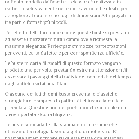
accogliere al suo interno fogli di dimensioni A4 ripiegati in
tre parti o formati più piccoli.
Per effetto della loro dimensione queste buste si prestano
ad essere utilizzate in tutti i campi ove è richiesta la
massima eleganza: Partecipazioni nozze, partecipazioni
per eventi, carta da lettere per corrispondenza ufficiale.
Le buste in carta di Amalfi di questo formato vengono
prodotte una per volta prestando estrema attenzione nell’
osservare i passaggi della tradizione tramandati nel tempo
dagli antichi cartai amalfitani.
Ciascuno dei lati di ogni busta presenta le classiche
sfrangiature, compresa la pattina di chiusura la quale è
precollata. Questo è uno dei pochi modelli sul quale non
viene riportata alcuna filigrana.
Le buste sono adatte alla stampa con macchine che
utilizzino tecnologia laser o a getto di inchiostro. E’
possibile altresì scrivere su queste buste con qualsiasi
penna roller, biro, stilografica e inchiostri per arti
calligrafica o decorarle con colori ad acquerello.