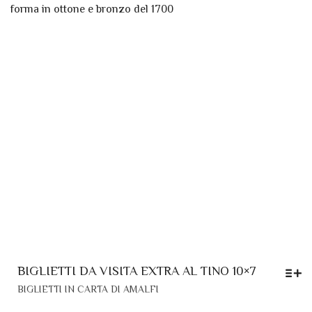
NE
A
PA
26,90 €
DE
PR
BIGLIETTI DA VISITA EXTRA AL TINO 10×7
QUESTO
BIGLIETTI IN CARTA DI AMALFI
PRODOTTO
HA
FASCIA
12,20
€
-
48,80
€
PIÙ
DI
VARIANTI.