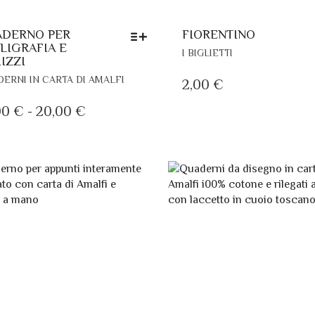
DERNO PER
FIORENTINO
LIGRAFIA E
QUESTO
I BIGLIETTI
IZZI
PRODOTTO
QUESTO
HA
ERNI IN CARTA DI AMALFI
2,00
€
PRODOTTO
PIÙ
HA
FASCIA
00
€
-
20,00
€
VARIANTI.
PIÙ
LE
DI
VARIANTI.
OPZIONI
PREZZO:
LE
POSSONO
DA
OPZIONI
ESSERE
POSSONO
10,00 €
SCELTE
ESSERE
NELLA
A
SCELTE
PAGINA
20,00 €
NELLA
DEL
PAGINA
PRODOTTO
DEL
PRODOTTO