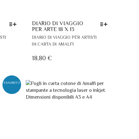
DIARIO DI VIAGGIO
PER ARTE 18 X 13
QUESTO
QUESTO
STI
DIARIO DI VIAGGIO PER ARTISTI
PRODOTTO
PRODOTTO
IN CARTA DI AMALFI
HA
HA
PIÙ
PIÙ
18,80
€
VARIANTI.
VARIANTI.
LE
LE
OPZIONI
OPZIONI
POSSONO
POSSONO
ESAURITO
ESSERE
ESSERE
SCELTE
SCELTE
NELLA
NELLA
PAGINA
PAGINA
DEL
DEL
PRODOTTO
PRODOTTO