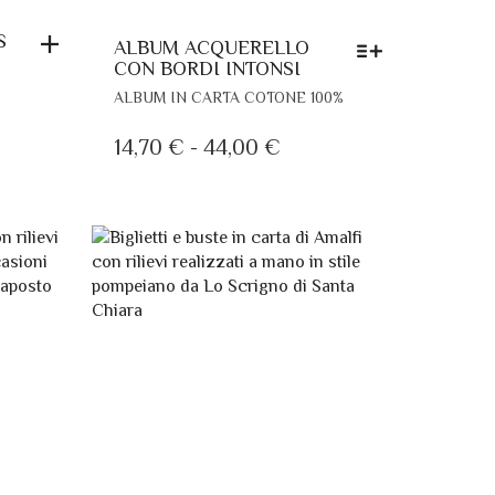
S
ALBUM ACQUERELLO
CON BORDI INTONSI
QUESTO
ALBUM IN CARTA COTONE 100%
PRODOTTO
HA
FASCIA
14,70
€
-
44,00
€
PIÙ
DI
VARIANTI.
PREZZO:
LE
DA
OPZIONI
POSSONO
14,70 €
ESSERE
A
SCELTE
44,00 €
NELLA
PAGINA
DEL
PRODOTTO