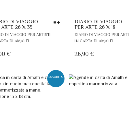
RIO DI VIAGGIO
DIARIO DI VIAGGIO
 ARTE 26 X 35
PER ARTE 26 X 18
QUESTO
IO DI VIAGGIO PER ARTISTI
DIARIO DI VIAGGIO PER ARTI
PRODOTTO
ARTA DI AMALFI
IN CARTA DI AMALFI
HA
PIÙ
,00
€
26,90
€
VARIANTI.
LE
OPZIONI
POSSONO
ESAURITO
ESSERE
SCELTE
NELLA
PAGINA
DEL
PRODOTTO