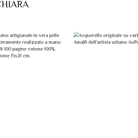
CHIARA
NA
ENTE