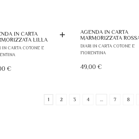
AGENDA IN CARTA
NDA IN CARTA
MARMORIZZATA ROSS
MORIZZATA LILLA
DIARI IN CARTA COTONE E
I IN CARTA COTONE E
FIORENTINA
ENTINA
49,00
€
00
€
1
2
3
4
…
7
8