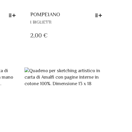
POMPEIANO
QUESTO
I BIGLIETTI
PRODOTTO
HA
2,00
€
PIÙ
VARIANTI.
LE
OPZIONI
POSSONO
ESSERE
SCELTE
NELLA
PAGINA
DEL
PRODOTTO