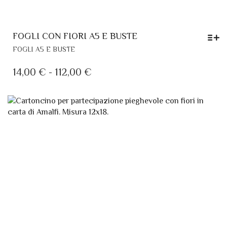
FOGLI CON FIORI A5 E BUSTE
QUESTO
FOGLI A5 E BUSTE
PRODOTTO
HA
FASCIA
14,00
€
-
112,00
€
PIÙ
DI
VARIANTI.
PREZZO:
LE
OPZIONI
DA
POSSONO
14,00 €
ESSERE
A
SCELTE
112,00 €
NELLA
PAGINA
DEL
PRODOTTO