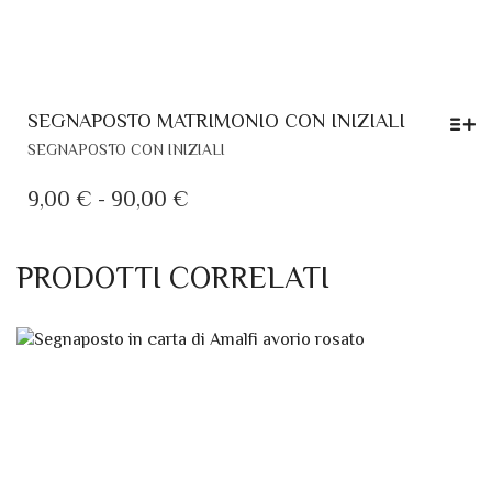
SEGNAPOSTO MATRIMONIO CON INIZIALI
QUESTO
SEGNAPOSTO CON INIZIALI
PRODOTTO
HA
FASCIA
9,00
€
-
90,00
€
PIÙ
DI
VARIANTI.
PREZZO:
LE
PRODOTTI CORRELATI
DA
OPZIONI
POSSONO
9,00 €
ESSERE
A
SCELTE
90,00 €
NELLA
PAGINA
DEL
PRODOTTO