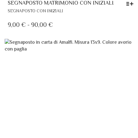
SEGNAPOSTO MATRIMONIO CON INIZIALI
QUESTO
SEGNAPOSTO CON INIZIALI
PRODOTTO
HA
FASCIA
9,00
€
-
90,00
€
PIÙ
DI
VARIANTI.
PREZZO:
LE
DA
OPZIONI
POSSONO
9,00 €
ESSERE
A
SCELTE
90,00 €
NELLA
PAGINA
DEL
PRODOTTO