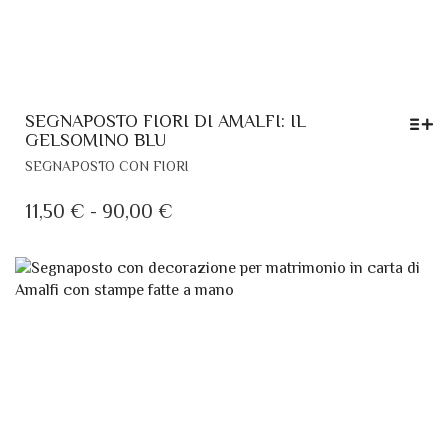
SEGNAPOSTO FIORI DI AMALFI: IL
GELSOMINO BLU
QUESTO
SEGNAPOSTO CON FIORI
PRODOTTO
HA
FASCIA
11,50
€
-
90,00
€
PIÙ
DI
VARIANTI.
PREZZO:
LE
DA
OPZIONI
POSSONO
11,50 €
ESSERE
A
SCELTE
90,00 €
NELLA
PAGINA
DEL
PRODOTTO