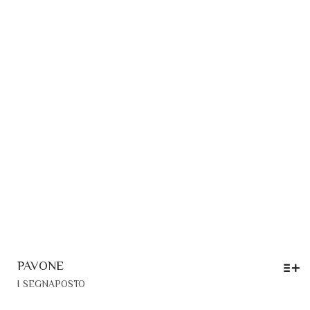
ESSERE
SCELTE
NELLA
PAGINA
DEL
PRODOTTO
PAVONE
QUESTO
I SEGNAPOSTO
PRODOTTO