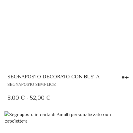
SEGNAPOSTO DECORATO CON BUSTA
QUESTO
SEGNAPOSTO SEMPLICE
PRODOTTO
HA
FASCIA
8,00
€
-
52,00
€
PIÙ
DI
VARIANTI.
PREZZO:
LE
DA
OPZIONI
POSSONO
8,00 €