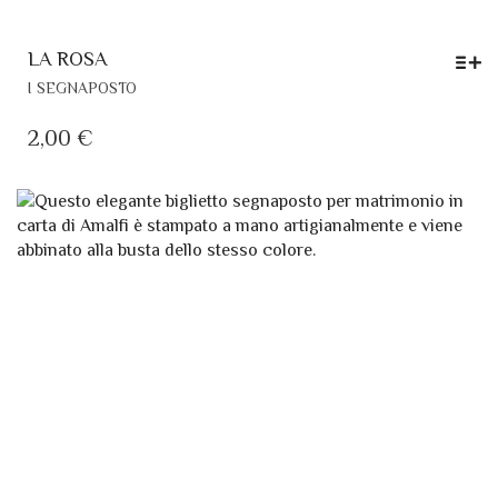
LA ROSA
QUESTO
I SEGNAPOSTO
PRODOTTO
HA
2,00
€
PIÙ
VARIANTI.
LE
OPZIONI
POSSONO
ESSERE
SCELTE
NELLA
PAGINA
DEL
PRODOTTO