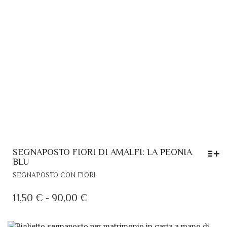
PAGINA
DEL
PRODOTTO
SEGNAPOSTO FIORI DI AMALFI: LA PEONIA
BLU
QUESTO
SEGNAPOSTO CON FIORI
PRODOTTO
HA
FASCIA
11,50
€
-
90,00
€
PIÙ
DI
VARIANTI.
PREZZO: