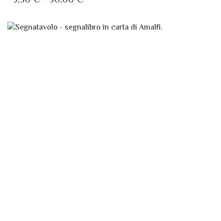
PIÙ
DI
VARIANTI.
PREZZO:
LE
DA
OPZIONI
POSSONO
9,50 €
ESSERE
A
SCELTE
90,00 €
NELLA
PAGINA
DEL
PRODOTTO