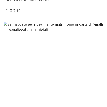
SEGNAPOSTO CON INIZIALI
PRODOTTO
HA
3,00
€
PIÙ
VARIANTI.
LE
OPZIONI
POSSONO
ESSERE
SCELTE
NELLA
PAGINA
DEL
PRODOTTO