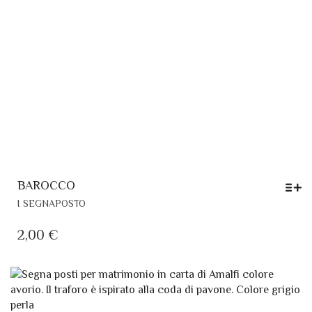
BAROCCO
QUESTO
I SEGNAPOSTO
PRODOTTO
HA
2,00
€
PIÙ
VARIANTI.
LE
OPZIONI
POSSONO