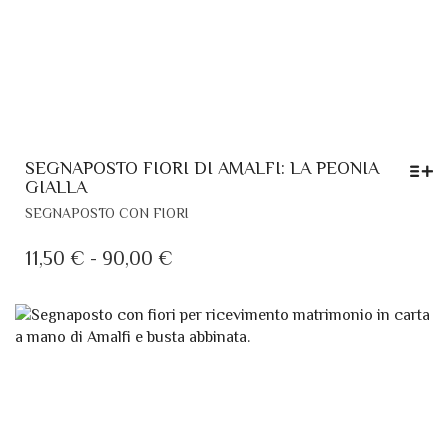
SEGNAPOSTO FIORI DI AMALFI: LA PEONIA
GIALLA
QUESTO
SEGNAPOSTO CON FIORI
PRODOTTO
HA
FASCIA
11,50
€
-
90,00
€
PIÙ
DI
VARIANTI.
PREZZO:
LE
DA
OPZIONI
POSSONO
11,50 €
ESSERE
A
SCELTE
90,00 €
NELLA