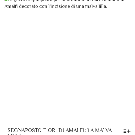
LE
DA
OPZIONI
POSSONO
11,50 €
ESSERE
A
SCELTE
90,00 €
NELLA
PAGINA
DEL
PRODOTTO
SEGNAPOSTO FIORI DI AMALFI: LA MALVA