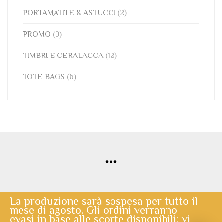
PORTAMATITE & ASTUCCI
(2)
PROMO
(0)
TIMBRI E CERALACCA
(12)
TOTE BAGS
(6)
La produzione sarà sospesa per tutto il
mese di agosto. Gli ordini verranno
© Copyright 2020 | Lo Scrigno di Santa Chiara | powered by
evasi in base alle scorte disponibili: vi