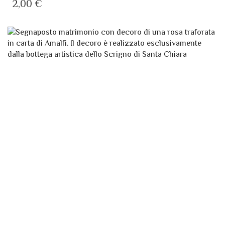
HA
2,00
€
PIÙ
VARIANTI.
LE
OPZIONI
POSSONO
ESSERE
SCELTE
NELLA
PAGINA
DEL
PRODOTTO