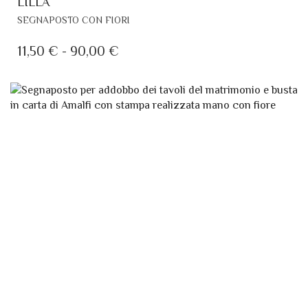
LILLA
QUESTO
SEGNAPOSTO CON FIORI
PRODOTTO
HA
FASCIA
11,50
€
-
90,00
€
PIÙ
DI
VARIANTI.
PREZZO:
LE
DA
OPZIONI
POSSONO
11,50 €
ESSERE
A
SCELTE
90,00 €
NELLA
PAGINA
DEL
PRODOTTO