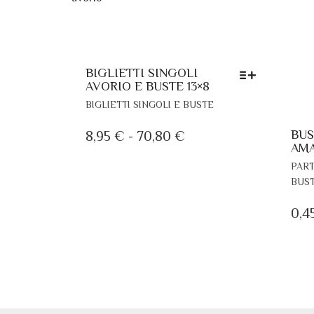
BIGLIETTI SINGOLI
AVORIO E BUSTE 13×8
QUESTO
BIGLIETTI SINGOLI E BUSTE
PRODOTTO
HA
BUS
FASCIA
8,95
€
-
70,80
€
PIÙ
AMA
DI
VARIANTI.
PART
PREZZO:
LE
BUST
DA
OPZIONI
POSSONO
0,4
8,95 €
ESSERE
A
SCELTE
70,80 €
NELLA
PAGINA
DEL
PRODOTTO