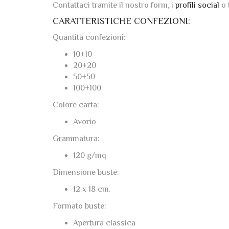
Contattaci tramite il nostro form, i
profili social
o 
CARATTERISTICHE CONFEZIONI:
Quantità confezioni:
10+10
20+20
50+50
100+100
Colore carta:
Avorio
Grammatura:
120 g/mq
Dimensione buste:
12 x 18 cm.
Formato buste:
Apertura classica