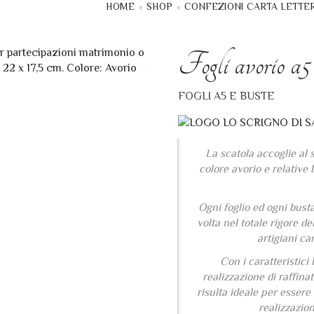
HOME
»
SHOP
»
CONFEZIONI CARTA LETTE
Fogli avorio a5 
FOGLI A5 E BUSTE
La scatola accoglie al 
colore avorio e relative
Ogni foglio ed ogni bust
volta nel totale rigore d
artigiani car
Con i caratteristici
realizzazione di raffina
risulta ideale per essere
realizzazio