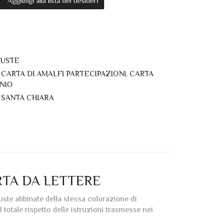
Aggiungi alla lista dei desideri
BUSTE
,
CARTA DI AMALFI PARTECIPAZIONI
,
CARTA
ONIO
 SANTA CHIARA
RTA DA LETTERE
buste abbinate della stessa colorazione di
 totale rispetto delle istruzioni trasmesse nei