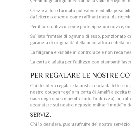
secoli dagli artigiani cartai della valle dei Mulini d
Grazie al loro formato polivalente ed alla possibil
da lettere o ancora come raffinati menù da ricevim
Per il loro utilizzo come partecipazioni nozze, con
Sul lato frontale di ognuno di esso, posizionato c
garanzia di originalità della manifattura e della p
La filigrana è visibile in controluce e non reca n
La carta è adatta per l’utilizzo con stampanti laser
PER REGALARE LE NOSTRE CO
Chi desidera regalare la nostra carta da lettere 
nostro coupon regalo in carta di Amalfi a scelta t
casa degli sposi (specificando l’indirizzo), un raf
acquistare sul nostro negozio online il modello de
SERVIZI
Chi lo desidera, può usufruire del nostro servizio 