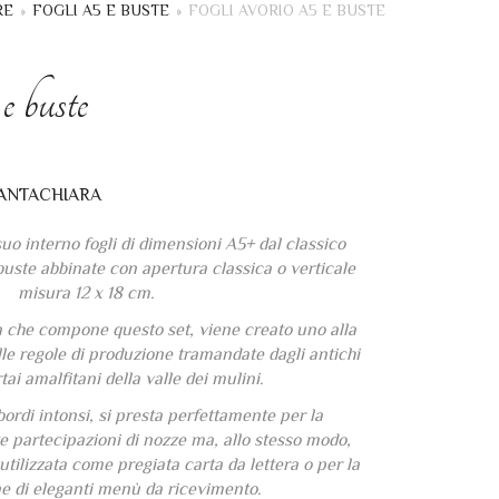
RE
»
FOGLI A5 E BUSTE
»
FOGLI AVORIO A5 E BUSTE
e buste
suo interno fogli di dimensioni A5+ dal classico
 buste abbinate con apertura classica o verticale
misura 12 x 18 cm.
a che compone questo set, viene creato uno alla
elle regole di produzione tramandate dagli antichi
tai amalfitani della valle dei mulini.
 bordi intonsi, si presta perfettamente per la
te partecipazioni di nozze ma, allo stesso modo,
 utilizzata come pregiata carta da lettera o per la
ne di eleganti menù da ricevimento.