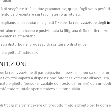
i Amalfi.
ità di scegliere tra ben due grammature, questi fogli sono perfetti
ento da presentare sui tavoli stesi o arrotolati.
sigliamo di associare i biglietti 11×9 per la realizzazione degli
in
entralmente in basso è posizionata la filigrana della cartiera “Am
rovenienza amalfitana.
essun disturbo nel processo di scrittura o di stampa.
 o a getto d’inchiostro.
NFEZIONI
o per la realizzazione di partecipazioni nozze ma non sa quale f
ra i diversi importi a disposizione. Successivamente all’acquisto
finato biglietto (personalizzabile con testo da fornire) con un co
siderato in totale spensieratezza e tranquillità.
di tipografia per ricevere un prodotto finito e pronto per la cons