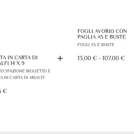
FOGLI AVORIO CON
PAGLIA A5 E BUSTE
QUESTO
FOGLI A5 E BUSTE
PRODOT
HA
TA IN CARTA DI
FA
13,00
€
-
107,00
€
PIÙ
LFI 14 X 9
DI
VARIANTI
ECIPAZIONE BIGLIETTO E
PR
LE
A IN CARTA DI AMALFI
OPZIONI
DA
POSSON
5
€
13,
ESSERE
A
SCELTE
107
NELLA
PAGINA
DEL
PRODOT