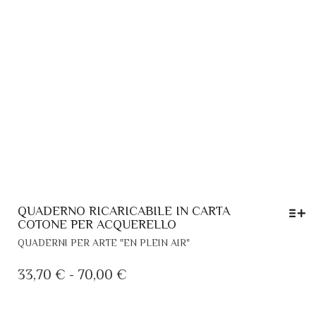
A
SCELTE
26,90 €
NELLA
PAGINA
DEL
PRODOTTO
QUADERNO RICARICABILE IN CARTA
COTONE PER ACQUERELLO
QUESTO
QUADERNI PER ARTE "EN PLEIN AIR"
PRODOTTO
HA
FASCIA
33,70
€
-
70,00
€
PIÙ
DI
VARIANTI.
PREZZO:
LE
PRODOTTI CORRELATI
DA
OPZIONI