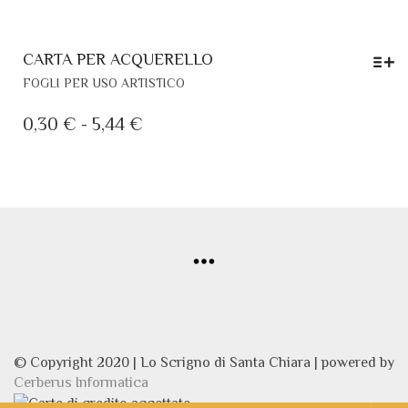
CARTA PER ACQUERELLO
QUESTO
FOGLI PER USO ARTISTICO
PRODOTTO
HA
FASCIA
0,30
€
-
5,44
€
PIÙ
DI
VARIANTI.
PREZZO:
LE
DA
OPZIONI
POSSONO
0,30 €
ESSERE
A
SCELTE
5,44 €
NELLA
PAGINA
DEL
PRODOTTO
© Copyright 2020 | Lo Scrigno di Santa Chiara | powered by
Cerberus Informatica