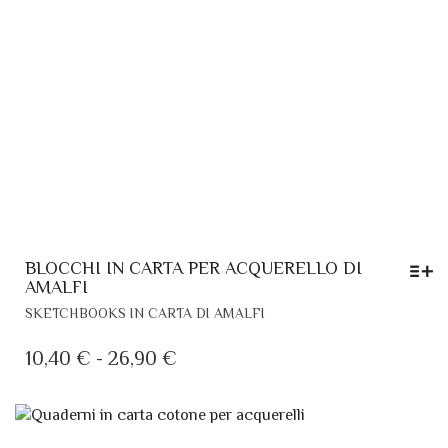
BLOCCHI IN CARTA PER ACQUERELLO DI
AMALFI
QUESTO
SKETCHBOOKS IN CARTA DI AMALFI
PRODOTTO
HA
FASCIA
10,40
€
-
26,90
€
PIÙ
DI
VARIANTI.
PREZZO:
LE
DA
OPZIONI
POSSONO
10,40 €
ESSERE