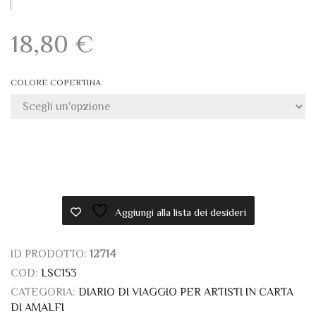
18,80
€
COLORE COPERTINA
Aggiungi alla lista dei desideri
ID PRODOTTO:
12714
COD:
LSC153
CATEGORIA:
DIARIO DI VIAGGIO PER ARTISTI IN CARTA
DI AMALFI
TAG:
ACQUERELLO
,
CARTA AMALFI
,
DIARIO DI VIAGGIO
,
SKETCHBOOK
,
SKETCHING