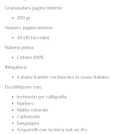
200 gr
Numero pagine interne:
20 (40 facciate)
Materia prima:
Cotone 100%
Rilegatura:
A mano tramite cordoncino in cuoio italiano
Da utilizzare con:
Inchiostri per calligrafia
Markers
Matite colorate
Carboncini
Sanguigna
Acquerelli con tecnica wet on dry
This post is also available in:
Inglese