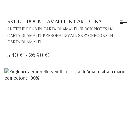
SKETCHBOOK – AMALFI IN CARTOLINA
QU
,
SKETCHBOOKS IN CARTA DI AMALFI
BLOCK NOTES IN
PR
,
CARTA DI AMALFI PERSONALIZZATI
SKETCHBOOKS IN
HA
CARTA DI AMALFI
PIÙ
VAR
FASCIA
5,40
€
-
26,90
€
LE
DI
OP
PREZZO:
PO
DA
ES
SC
5,40 €
NE
A
PA
26,90 €
DE
PR