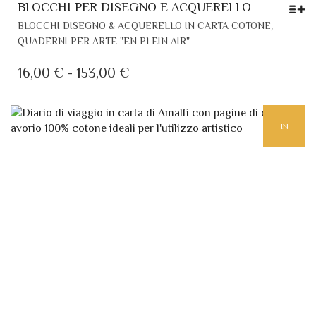
PR
QUADERNI PER ARTE "EN PLEIN AIR"
HA
PIÙ
FASCIA
16,00
€
-
153,00
€
VAR
DI
LE
PREZZO:
OP
IN
DA
PO
ES
16,00 €
SC
A
EVIDENZA
NE
153,00 €
PA
DE
PR