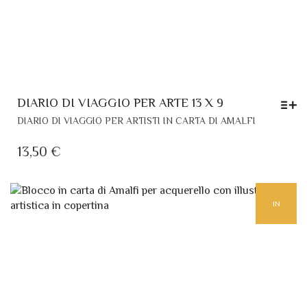
DIARIO DI VIAGGIO PER ARTE 13 X 9
QUESTO
DIARIO DI VIAGGIO PER ARTISTI IN CARTA DI AMALFI
PRODOTT
HA
13,50
€
PIÙ
VARIANTI.
LE
IN
OPZIONI
POSSONO
ESSERE
EVIDENZA
SCELTE
NELLA
PAGINA
DEL
PRODOTT