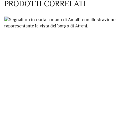
POSSONO
33,70 €
ESSERE
A
SCELTE
70,00 €
NELLA
PAGINA
DEL
PRODOTTO