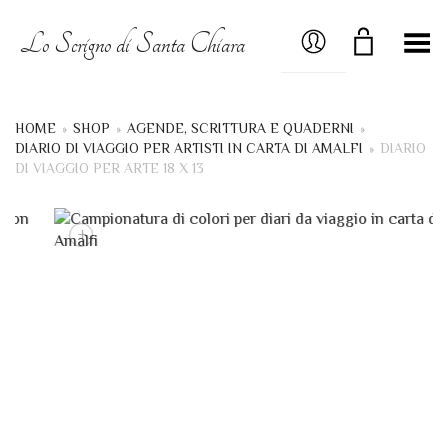
MY ACCOUNT
Lo Scrigno di Santa Chiara
Menú
HOME
»
SHOP
»
AGENDE, SCRITTURA E QUADERNI
»
DIARIO DI VIAGGIO PER ARTISTI IN CARTA DI AMALFI
»
DIARIO
DI VIAGGIO PER ARTE 18 X 13
+