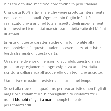
Una carta 100% artigianale che viene prodotta interamente
con processi manuali. Ogni singolo foglio infatti, è
realizzato uno a uno nel totale rispetto degli insegnamenti
trasmessi nel tempo dai maestri cartai della Valle dei Mulini
di Amalfi.
In virtù di queste caratteristiche ogni foglio utile alla
composizione di questi quaderni presenta i caratteristici
bordi sfrangiati di questa carta.
Grazie alle diverse dimensioni disponibili, questi diari si
prestano egregiamente a ogni esigenza artistica, dalla
scrittura calligrafica all’acquerello con tecniche asciutte.
Garantisce massima resistenza e durata nel tempo.
Se sei alla ricerca di quaderno per uso artistico con fogli di
maggiore grammatura, ti consigliamo di visualizzare i
nostri
blocchi rilegati a mano
completamente
personalizzabili.
La carta è a PH neutro e totalmente priva di cloro. Non è
trattata con cariche, né con sbiancanti.