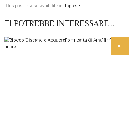
TI POTREBBE INTERESSARE…
IN
EVIDENZA
BLOCCHI PER DISEGNO E ACQUERELLO
QU
,
BLOCCHI DISEGNO & ACQUERELLO IN CARTA COTONE