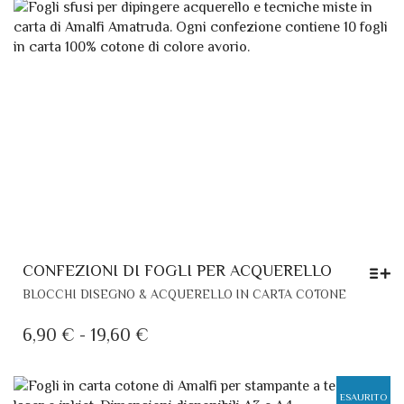
VARIANTI.
PREZZO:
LE
DA
OPZIONI
POSSONO
13,50 €
ESSERE
A
SCELTE
32,20 €
NELLA
PAGINA
DEL
PRODOTTO
CONFEZIONI DI FOGLI PER ACQUERELLO
QUESTO
BLOCCHI DISEGNO & ACQUERELLO IN CARTA COTONE
PRODOT
HA
FASCIA
6,90
€
-
19,60
€
PIÙ
DI
VARIANTI
PREZZO:
LE