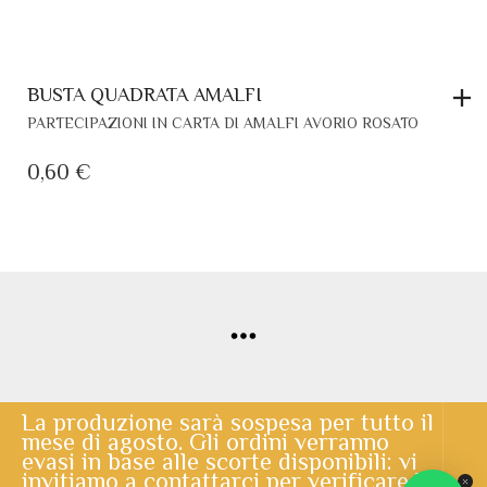
BUSTA QUADRATA AMALFI
PARTECIPAZIONI IN CARTA DI AMALFI AVORIO ROSATO
0,60
€
La produzione sarà sospesa per tutto il
mese di agosto. Gli ordini verranno
evasi in base alle scorte disponibili: vi
© Copyright 2020 | Lo Scrigno di Santa Chiara | powered by
invitiamo a contattarci per verificare la