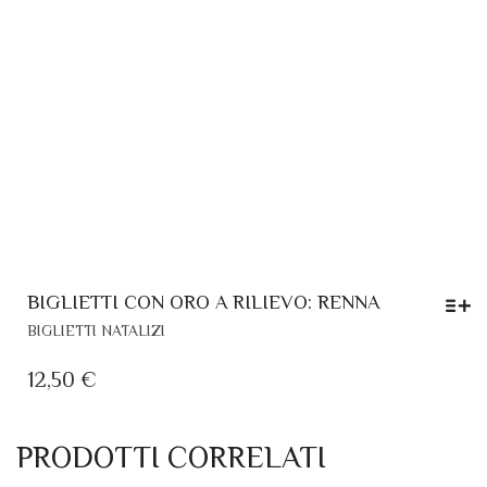
BIGLIETTI CON ORO A RILIEVO: RENNA
QUESTO
BIGLIETTI NATALIZI
PRODOTTO
HA
12,50
€
PIÙ
VARIANTI.
LE
PRODOTTI CORRELATI
OPZIONI