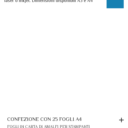
ESAURITO
DA
OPZIONI
POSSON
6,90 €
ESSERE
A
SCELTE
19,60 €
NELLA
PAGINA
DEL
PRODOT
CONFEZIONE CON 25 FOGLI A4