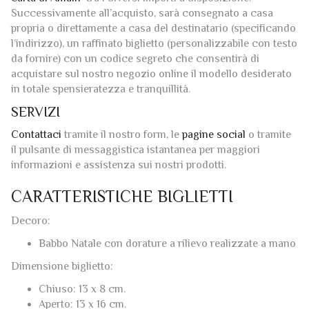
carta di Amalfi
tra i diversi importi a disposizione.
Successivamente all’acquisto, sarà consegnato a casa
propria o direttamente a casa del destinatario (specificando
l’indirizzo), un raffinato biglietto (personalizzabile con testo
da fornire) con un codice segreto che consentirà di
acquistare sul nostro negozio online il modello desiderato
in totale spensieratezza e tranquillità.
SERVIZI
Contattaci
tramite il nostro form, le
pagine social
o tramite
il pulsante di messaggistica istantanea per maggiori
informazioni e assistenza sui nostri prodotti.
CARATTERISTICHE BIGLIETTI
Decoro:
Babbo Natale con dorature a rilievo realizzate a mano
Dimensione biglietto:
Chiuso: 13 x 8 cm.