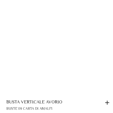
POSSONO
ESSERE
SCELTE
NELLA
PAGINA
DEL
PRODOTTO
BUSTA VERTICALE AVORIO
BUSTE IN CARTA DI AMALFI