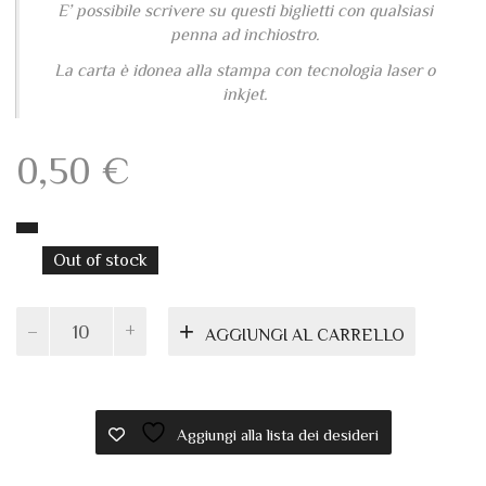
E’ possibile scrivere su questi biglietti con qualsiasi
penna ad inchiostro.
La carta è idonea alla stampa con tecnologia laser o
inkjet.
0,50
€
Out of stock
Biglietto
AGGIUNGI AL CARRELLO
pieghevole
13x8
avorio
quantità
Aggiungi alla lista dei desideri