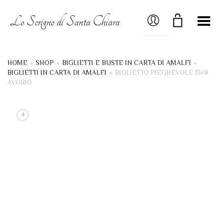
MY ACCOUNT
Lo Scrigno di Santa Chiara
Menú
HOME
»
SHOP
»
BIGLIETTI E BUSTE IN CARTA DI AMALFI
»
BIGLIETTI IN CARTA DI AMALFI
»
BIGLIETTO PIEGHEVOLE 13×8
AVORIO
+